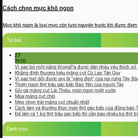
Cách chọn mực khô ngon
Mực khô ngon là loại mực còn tươi nguyên trước khi được đem ph
Tin bài
27
Th10
Vì sao bò một nắng KrongPa được dân nhậu yêu thích số
Khẳng định thương hiệu măng cụt Cù Lao Tân Quy
Vì sao hạt dổi được gọi là “vàng đen” của núi rừng Tây Bắ
Thơm ngon thịt trâu gác bếp Bảo Yên của người Tày
Gỏi gà măng cụt Lái Thiêu, món ngon miệt vườn
Mùa măng cụt chín
Mẹo chọn trái măng cụt chuẩn nhất
Cách làm và thưởng thức món thịt gác bếp của đồng bào 
Để làm ra 1 kg thịt trâu gác bếp thì cần bao nhiêu kg thịt tr
Danh mục