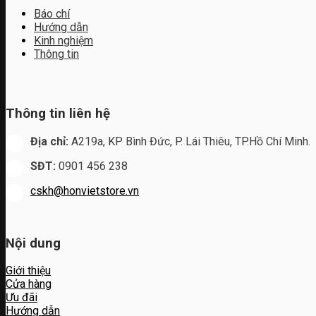
Báo chí
Hướng dẫn
Kinh nghiệm
Thông tin
Thông tin liên hệ
Địa chỉ:
A219a, KP Bình Đức, P. Lái Thiêu, TP.Hồ Chí Minh.
SĐT:
0901 456 238
cskh@honvietstore.vn
Nội dung
Giới thiệu
Cửa hàng
Ưu đãi
Hướng dẫn