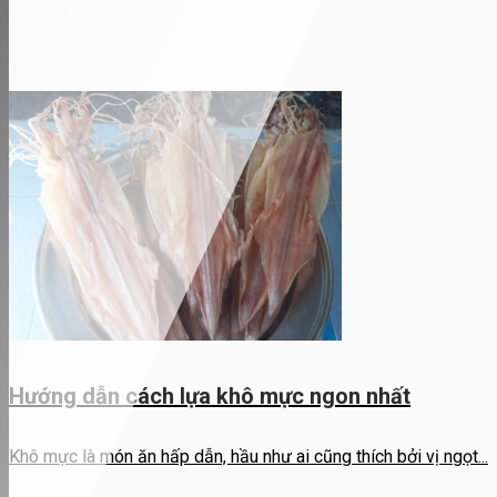
Hướng dẫn cách lựa khô mực ngon nhất
Khô mực là món ăn hấp dẫn, hầu như ai cũng thích bởi vị ngọt...