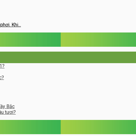
ơi. Khi...
 1?
c?
Tây Bắc
âu tươi?