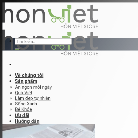
Skip
to
content
Tìm
kiếm:
Về chúng tôi
Sản phẩm
Ăn ngon mỗi ngày
Quà Việt
Làm đẹp tự nhiên
Sống Xanh
Bé Khỏe
Ưu đãi
Hướng dẫn
Hướng dẫn đặt hàng
Đăng ký bán hàng