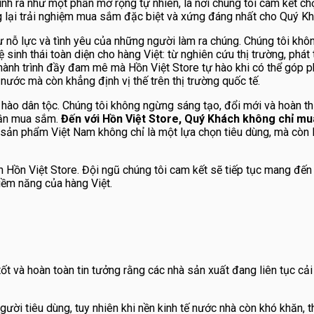
nh ra như một phần mở rộng tự nhiên, là nơi chúng tôi cam kết ch
lại trải nghiệm mua sắm đặc biệt và xứng đáng nhất cho Quý Kh
nỗ lực và tình yêu của những người làm ra chúng. Chúng tôi khôn
nh thái toàn diện cho hàng Việt: từ nghiên cứu thị trường, phát 
 hành trình đầy đam mê mà Hồn Việt Store tự hào khi có thể góp 
 nước mà còn khẳng định vị thế trên thị trường quốc tế.
 hào dân tộc. Chúng tôi không ngừng sáng tạo, đổi mới và hoàn t
 lần mua sắm.
Đến với Hồn Việt Store, Quý Khách không chỉ m
sản phẩm Việt Nam không chỉ là một lựa chọn tiêu dùng, mà còn là
n Hồn Việt Store. Đội ngũ chúng tôi cam kết sẽ tiếp tục mang đế
iềm năng của hàng Việt.
 và hoàn toàn tin tưởng rằng các nhà sản xuất đang liên tục cải 
ời tiêu dùng, tuy nhiên khi nền kinh tế nước nhà còn khó khăn, t