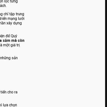
ọn lọc từng
ách.
g chỉ tập trung
triển mạng lưới
phần xây dựng
hiện để Quý
ua sắm mà còn
 một giá trị
n những sản
tiến cho ra
hì lựa chọn