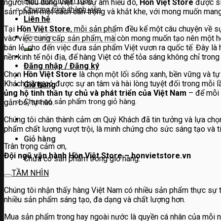
Hình thức thanh toán
người tiêu dùng Việt. Từ sự am hiểu đó,
Hồn Việt Store
được si
Chương trình thành viên
sản phẩm một cách cẩn trọng và khắt khe, với mong muốn mang 
Liên hệ
Tại
Hồn Việt Store
, mỗi sản phẩm đều kể một câu chuyện về sự 
Tìm
vào việc cung cấp sản phẩm, mà còn mong muốn tạo nên một hệ si
kiếm:
bán lẻ, cho đến việc đưa sản phẩm Việt vươn ra quốc tế. Đây là
nền kinh tế nội địa, để hàng Việt có thể tỏa sáng không chỉ trong
Đăng nhập / Đăng ký
Chọn
Hồn Việt Store
là chọn một lối sống xanh, bền vững và tự
Khách hàng có được sự an tâm và hài lòng tuyệt đối trong mỗi
Giỏ hàng
ủng hộ tinh thần tự chủ và phát triển của Việt Nam
– để mỗi 
Chưa có sản phẩm trong giỏ hàng.
gắn bó, tự hào.
Chúng tôi chân thành cảm ơn Quý Khách đã tin tưởng và lựa chọ
phẩm chất lượng vượt trội, là minh chứng cho sức sáng tạo và t
Giỏ hàng
Trân trọng cảm ơn,
Đội ngũ vận hành Hồn Việt Store – honvietstore.vn
Chưa có sản phẩm trong giỏ hàng.
TẦM NHÌN
Chúng tôi nhận thấy hàng Việt Nam có nhiều sản phẩm thực sự tốt
nhiều sản phẩm sáng tạo, đa dạng và chất lượng hơn.
Mua sản phẩm trong hay ngoài nước là quyền cá nhân của mỗi ngư