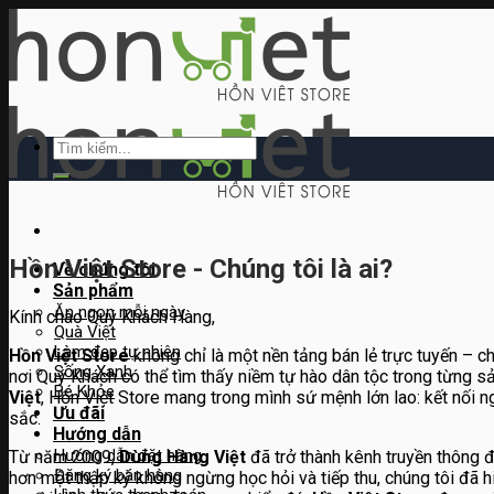
Skip
to
content
Tìm
kiếm:
Hồn Việt Store - Chúng tôi là ai?
Về chúng tôi
Sản phẩm
Ăn ngon mỗi ngày
Kính chào Quý Khách Hàng,
Quà Việt
Làm đẹp tự nhiên
Hồn Việt Store
không chỉ là một nền tảng bán lẻ trực tuyến – chú
Sống Xanh
nơi Quý Khách có thể tìm thấy niềm tự hào dân tộc trong từng
Bé Khỏe
Việt
, Hồn Việt Store mang trong mình sứ mệnh lớn lao: kết nối
Ưu đãi
sắc.
Hướng dẫn
Hướng dẫn đặt hàng
Từ năm 2009,
Dùng Hàng Việt
đã trở thành kênh truyền thông 
Đăng ký bán hàng
hơn một thập kỷ không ngừng học hỏi và tiếp thu, chúng tôi đã