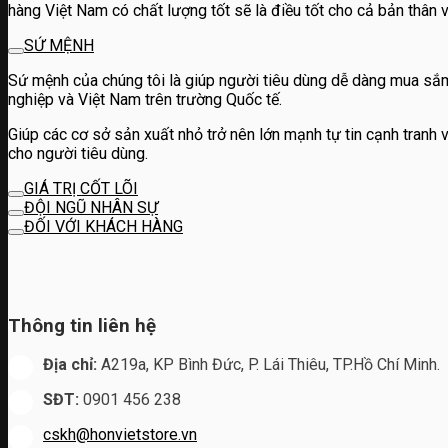
hàng Việt Nam có chất lượng tốt sẽ là điều tốt cho cả bản thân 
SỨ MỆNH
Sứ mệnh của chúng tôi là giúp người tiêu dùng dễ dàng mua sắ
nghiệp và Việt Nam trên trường Quốc tế.
Giúp các cơ sở sản xuất nhỏ trở nên lớn mạnh tự tin cạnh tranh
cho người tiêu dùng.
GIÁ TRỊ CỐT LÕI
ĐỘI NGŨ NHÂN SỰ
ĐỐI VỚI KHÁCH HÀNG
Thông tin liên hệ
Địa chỉ:
A219a, KP Bình Đức, P. Lái Thiêu, TP.Hồ Chí Minh.
SĐT:
0901 456 238
cskh@honvietstore.vn