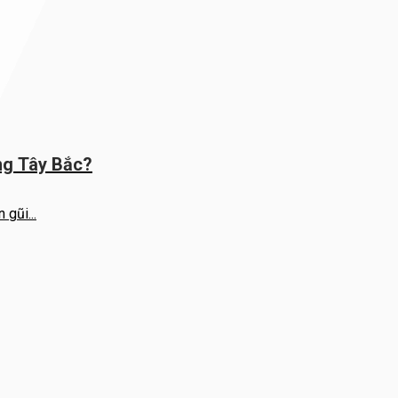
ừng Tây Bắc?
gũi...