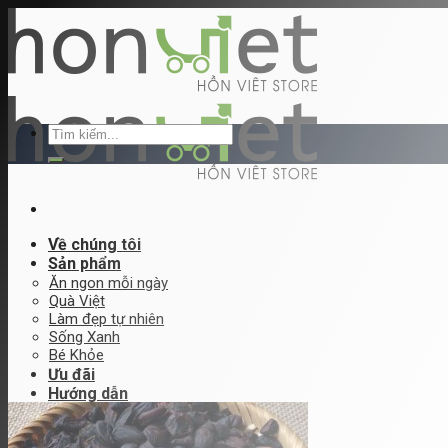
Skip
to
content
Tìm
kiếm:
Về chúng tôi
Sản phẩm
Ăn ngon mỗi ngày
Quà Việt
Làm đẹp tự nhiên
Sống Xanh
Bé Khỏe
Ưu đãi
Hướng dẫn
Hướng dẫn đặt hàng
Đăng ký bán hàng