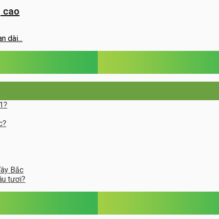
g cao
 dài...
 1?
c?
Tây Bắc
âu tươi?