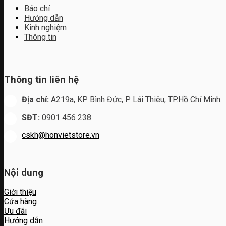
Báo chí
Hướng dẫn
Kinh nghiệm
Thông tin
Thông tin liên hệ
Địa chỉ:
A219a, KP Bình Đức, P. Lái Thiêu, TP.Hồ Chí Minh.
SĐT:
0901 456 238
cskh@honvietstore.vn
Nội dung
Giới thiệu
Cửa hàng
Ưu đãi
Hướng dẫn