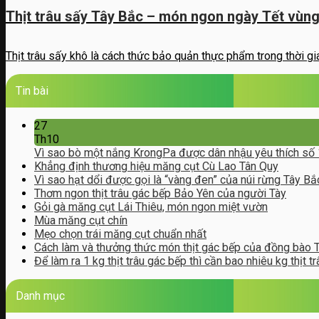
Thịt trâu sấy Tây Bắc – món ngon ngày Tết vùn
Thịt trâu sấy khô là cách thức bảo quản thực phẩm trong thời gian
Tin bài
27
Th10
Vì sao bò một nắng KrongPa được dân nhậu yêu thích số
Khẳng định thương hiệu măng cụt Cù Lao Tân Quy
Vì sao hạt dổi được gọi là “vàng đen” của núi rừng Tây Bắ
Thơm ngon thịt trâu gác bếp Bảo Yên của người Tày
Gỏi gà măng cụt Lái Thiêu, món ngon miệt vườn
Mùa măng cụt chín
Mẹo chọn trái măng cụt chuẩn nhất
Cách làm và thưởng thức món thịt gác bếp của đồng bào 
Để làm ra 1 kg thịt trâu gác bếp thì cần bao nhiêu kg thịt tr
Danh mục