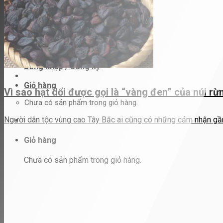
Hình thức thanh toán
Chương trình thành viên
Liên hệ
Tìm
kiếm:
Đăng nhập / Đăng ký
Giỏ hàng
Vì sao hạt dổi được gọi là “vàng đen” của núi r
Chưa có sản phẩm trong giỏ hàng.
Người dân tộc vùng cao Tây Bắc ai cũng có những cảm nhận gần 
Giỏ hàng
Chưa có sản phẩm trong giỏ hàng.