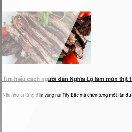
Tìm hiểu cách người dân Nghĩa Lộ làm món thịt 
Nếu như ai từng đến vùng núi Tây Bắc mà chưa từng một lần đượ