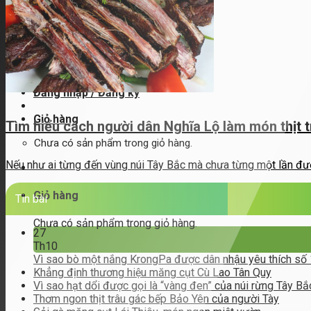
Hình thức thanh toán
Chương trình thành viên
Liên hệ
Tìm
kiếm:
Đăng nhập / Đăng ký
Giỏ hàng
Tìm hiểu cách người dân Nghĩa Lộ làm món thịt 
Chưa có sản phẩm trong giỏ hàng.
Nếu như ai từng đến vùng núi Tây Bắc mà chưa từng một lần đượ
Giỏ hàng
Tin bài
Chưa có sản phẩm trong giỏ hàng.
27
Th10
Vì sao bò một nắng KrongPa được dân nhậu yêu thích số
Khẳng định thương hiệu măng cụt Cù Lao Tân Quy
Vì sao hạt dổi được gọi là “vàng đen” của núi rừng Tây Bắ
Thơm ngon thịt trâu gác bếp Bảo Yên của người Tày