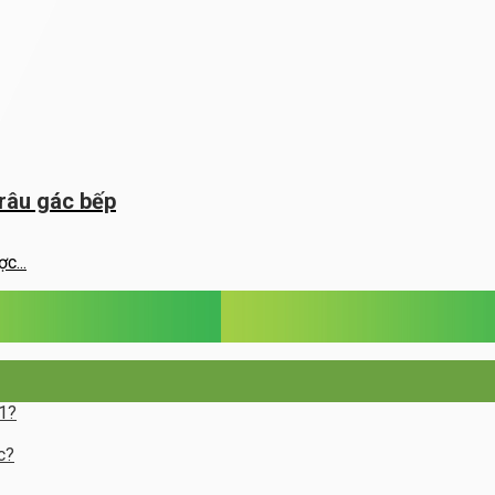
trâu gác bếp
c...
 1?
c?