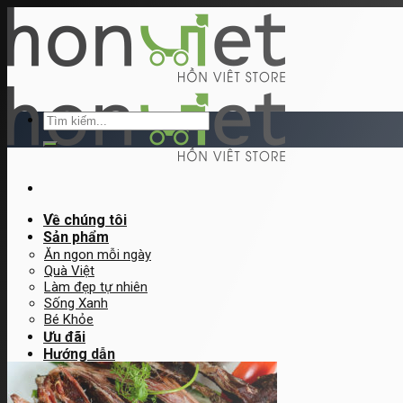
Skip
to
content
Tìm
kiếm:
Về chúng tôi
Sản phẩm
Ăn ngon mỗi ngày
Quà Việt
Làm đẹp tự nhiên
Sống Xanh
Bé Khỏe
Ưu đãi
Hướng dẫn
Hướng dẫn đặt hàng
Đăng ký bán hàng