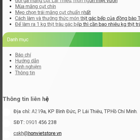
Gỏi gà măng cụt Lái Thiêu, món ngon miệt vườn
Mùa măng cụt chín
Mẹo chọn trái măng cụt chuẩn nhất
Cách làm và thưởng thức món thịt gác bếp của đồng bào 
Để làm ra 1 kg thịt trâu gác bếp thì cần bao nhiêu kg thịt tr
Danh mục
Báo chí
Hướng dẫn
Kinh nghiệm
Thông tin
Thông tin liên hệ
Địa chỉ:
A219a, KP Bình Đức, P. Lái Thiêu, TP.Hồ Chí Minh.
SĐT:
0901 456 238
cskh@honvietstore.vn