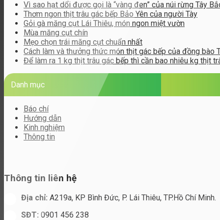
Vì sao hạt dổi được gọi là “vàng đen” của núi rừng Tây Bắ
Thơm ngon thịt trâu gác bếp Bảo Yên của người Tày
Gỏi gà măng cụt Lái Thiêu, món ngon miệt vườn
Mùa măng cụt chín
Mẹo chọn trái măng cụt chuẩn nhất
Cách làm và thưởng thức món thịt gác bếp của đồng bào 
Để làm ra 1 kg thịt trâu gác bếp thì cần bao nhiêu kg thịt tr
Danh mục
Báo chí
Hướng dẫn
Kinh nghiệm
Thông tin
Thông tin liên hệ
Địa chỉ:
A219a, KP Bình Đức, P. Lái Thiêu, TP.Hồ Chí Minh.
SĐT:
0901 456 238