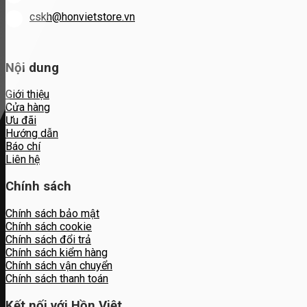
cskh@honvietstore.vn
Nội dung
Giới thiệu
Cửa hàng
Ưu đãi
Hướng dẫn
Báo chí
Liên hệ
Chính sách
Chính sách bảo mật
Chính sách cookie
Chính sách đổi trả
Chính sách kiểm hàng
Chính sách vận chuyển
Chính sách thanh toán
Kết nối với Hồn Việt