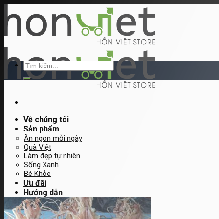
Skip
to
content
Tìm
kiếm:
Về chúng tôi
Sản phẩm
Ăn ngon mỗi ngày
Quà Việt
Làm đẹp tự nhiên
Sống Xanh
Bé Khỏe
Ưu đãi
Hướng dẫn
Hướng dẫn đặt hàng
Đăng ký bán hàng