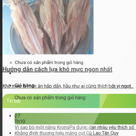
Hình thức thanh toán
Chương trình thành viên
Liên hệ
Tìm
kiếm:
Đăng nhập / Đăng ký
Giỏ hàng
Chưa có sản phẩm trong giỏ hàng.
Hướng dẫn cách lựa khô mực ngon nhất
Giỏ hàng
Khô mực là món ăn hấp dẫn, hầu như ai cũng thích bởi vị ngọt...
Chưa có sản phẩm trong giỏ hàng.
Tin bài
27
Th10
Vì sao bò một nắng KrongPa được dân nhậu yêu thích số
Khẳng định thương hiệu măng cụt Cù Lao Tân Quy