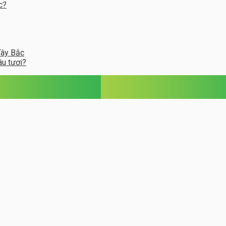
c?
Tây Bắc
âu tươi?