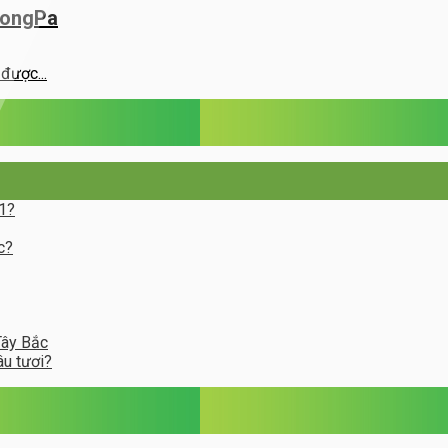
rongPa
được...
 1?
c?
Tây Bắc
âu tươi?