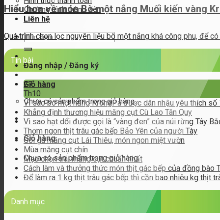
Hình thức thanh toán
Hiểu hơn về món Bò một nắng Muối kiến vàng K
Chương trình thành viên
Liên hệ
Quá trình chọn lọc nguyên liệu bò một nắng khá công phu, để có 
Tìm
kiếm:
Tin bài
Đăng nhập / Đăng ký
27
Giỏ hàng
Th10
Chưa có sản phẩm trong giỏ hàng.
Vì sao bò một nắng KrongPa được dân nhậu yêu thích số
Khẳng định thương hiệu măng cụt Cù Lao Tân Quy
Vì sao hạt dổi được gọi là “vàng đen” của núi rừng Tây Bắ
Thơm ngon thịt trâu gác bếp Bảo Yên của người Tày
Giỏ hàng
Gỏi gà măng cụt Lái Thiêu, món ngon miệt vườn
Mùa măng cụt chín
Chưa có sản phẩm trong giỏ hàng.
Mẹo chọn trái măng cụt chuẩn nhất
Cách làm và thưởng thức món thịt gác bếp của đồng bào 
Để làm ra 1 kg thịt trâu gác bếp thì cần bao nhiêu kg thịt tr
Danh mục