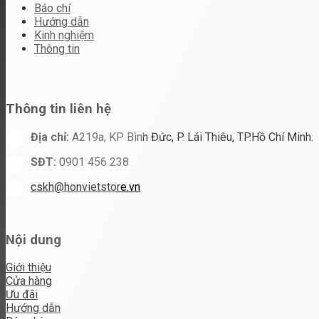
Báo chí
Hướng dẫn
Kinh nghiệm
Thông tin
Thông tin liên hệ
Địa chỉ:
A219a, KP Bình Đức, P. Lái Thiêu, TP.Hồ Chí Minh.
SĐT:
0901 456 238
cskh@honvietstore.vn
Nội dung
Giới thiệu
Cửa hàng
Ưu đãi
Hướng dẫn