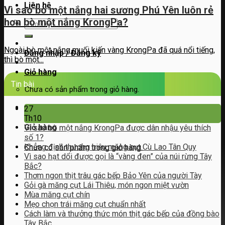
Liên hệ
Vì sao bò một nắng hai sương Phú Yên luôn rẻ
hơn bò một nắng KrongPa?
Tìm
kiếm:
Ngoài bò một nắng muối kiến vàng KrongPa đã quá nổi tiếng,
Đăng nhập / Đăng ký
thì bò một...
Giỏ hàng
Tin bài
Chưa có sản phẩm trong giỏ hàng.
27
Th10
Giỏ hàng
Vì sao bò một nắng KrongPa được dân nhậu yêu thích
số 1?
Khẳng định thương hiệu măng cụt Cù Lao Tân Quy
Chưa có sản phẩm trong giỏ hàng.
Vì sao hạt dổi được gọi là “vàng đen” của núi rừng Tây
Bắc?
Thơm ngon thịt trâu gác bếp Bảo Yên của người Tày
Gỏi gà măng cụt Lái Thiêu, món ngon miệt vườn
Mùa măng cụt chín
Mẹo chọn trái măng cụt chuẩn nhất
Cách làm và thưởng thức món thịt gác bếp của đồng bào
Tây Bắc