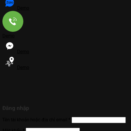
Demo
Demo
Demo
Demo
Đăng nhập
Tên tài khoản hoặc địa chỉ email
*
Mật khẩu
*