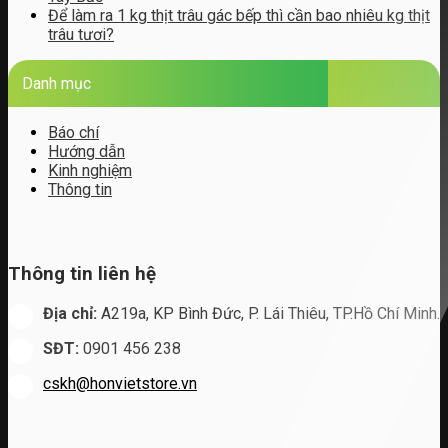
Để làm ra 1 kg thịt trâu gác bếp thì cần bao nhiêu kg thịt
trâu tươi?
Danh mục
Báo chí
Hướng dẫn
Kinh nghiệm
Thông tin
Thông tin liên hệ
Địa chỉ:
A219a, KP Bình Đức, P. Lái Thiêu, TP.Hồ Chí Minh.
SĐT:
0901 456 238
cskh@honvietstore.vn