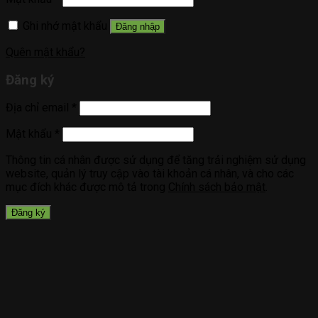
Ghi nhớ mật khẩu
Đăng nhập
Quên mật khẩu?
Đăng ký
Địa chỉ email
*
Mật khẩu
*
Thông tin cá nhân được sử dụng để tăng trải nghiệm sử dụng
website, quản lý truy cập vào tài khoản cá nhân, và cho các
mục đích khác được mô tả trong
Chính sách bảo mật
.
Đăng ký