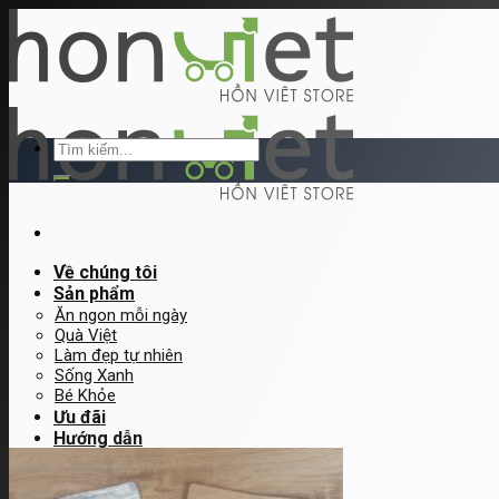
Skip
to
content
Tìm
kiếm:
Về chúng tôi
Sản phẩm
Ăn ngon mỗi ngày
Quà Việt
Làm đẹp tự nhiên
Sống Xanh
Bé Khỏe
Ưu đãi
Hướng dẫn
Hướng dẫn đặt hàng
Đăng ký bán hàng