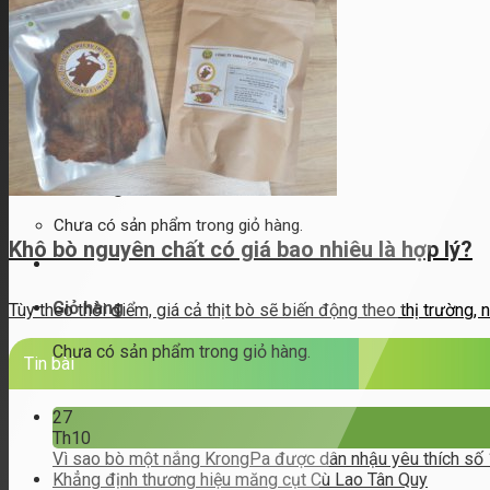
Hình thức thanh toán
Chương trình thành viên
Liên hệ
Tìm
kiếm:
Đăng nhập / Đăng ký
Giỏ hàng
Chưa có sản phẩm trong giỏ hàng.
Khô bò nguyên chất có giá bao nhiêu là hợp lý?
Giỏ hàng
Tùy theo thời điểm, giá cả thịt bò sẽ biến động theo thị trường, n
Chưa có sản phẩm trong giỏ hàng.
Tin bài
27
Th10
Vì sao bò một nắng KrongPa được dân nhậu yêu thích số
Khẳng định thương hiệu măng cụt Cù Lao Tân Quy