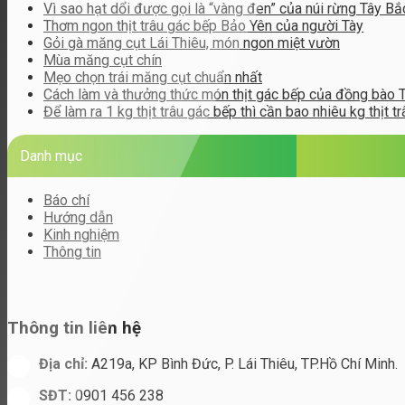
Vì sao hạt dổi được gọi là “vàng đen” của núi rừng Tây Bắ
Thơm ngon thịt trâu gác bếp Bảo Yên của người Tày
Gỏi gà măng cụt Lái Thiêu, món ngon miệt vườn
Mùa măng cụt chín
Mẹo chọn trái măng cụt chuẩn nhất
Cách làm và thưởng thức món thịt gác bếp của đồng bào 
Để làm ra 1 kg thịt trâu gác bếp thì cần bao nhiêu kg thịt tr
Danh mục
Báo chí
Hướng dẫn
Kinh nghiệm
Thông tin
Thông tin liên hệ
Địa chỉ:
A219a, KP Bình Đức, P. Lái Thiêu, TP.Hồ Chí Minh.
SĐT:
0901 456 238