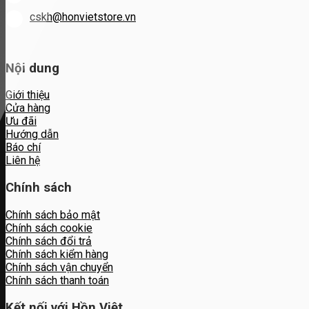
cskh@honvietstore.vn
Nội dung
Giới thiệu
Cửa hàng
Ưu đãi
Hướng dẫn
Báo chí
Liên hệ
Chính sách
Chính sách bảo mật
Chính sách cookie
Chính sách đổi trả
Chính sách kiểm hàng
Chính sách vận chuyển
Chính sách thanh toán
Kết nối với Hồn Việt