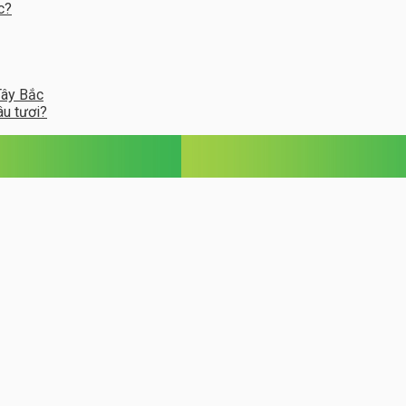
c?
Tây Bắc
âu tươi?