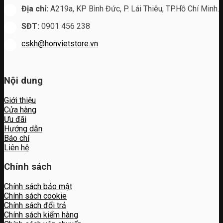
Địa chỉ:
A219a, KP Bình Đức, P. Lái Thiêu, TP.Hồ Chí Minh.
SĐT:
0901 456 238
cskh@honvietstore.vn
Nội dung
Giới thiệu
Cửa hàng
Ưu đãi
Hướng dẫn
Báo chí
Liên hệ
Chính sách
Chính sách bảo mật
Chính sách cookie
Chính sách đổi trả
Chính sách kiểm hàng