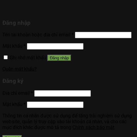
Đăng nhập
Tên tài khoản hoặc địa chỉ email
*
Mật khẩu
*
Ghi nhớ mật khẩu
Đăng nhập
Quên mật khẩu?
Đăng ký
Địa chỉ email
*
Mật khẩu
*
Thông tin cá nhân được sử dụng để tăng trải nghiệm sử dụng
website, quản lý truy cập vào tài khoản cá nhân, và cho các
mục đích khác được mô tả trong
Chính sách bảo mật
.