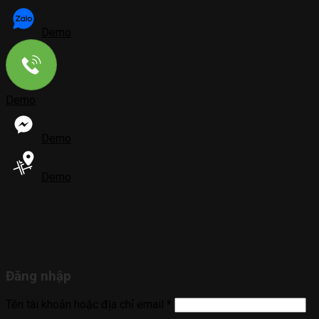
Demo
Demo
Demo
Demo
Đăng nhập
Tên tài khoản hoặc địa chỉ email
*