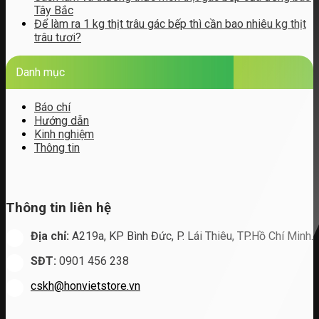
Tây Bắc
Để làm ra 1 kg thịt trâu gác bếp thì cần bao nhiêu kg thịt
trâu tươi?
Danh mục
Báo chí
Hướng dẫn
Kinh nghiệm
Thông tin
Thông tin liên hệ
Địa chỉ:
A219a, KP Bình Đức, P. Lái Thiêu, TP.Hồ Chí Minh.
SĐT:
0901 456 238
cskh@honvietstore.vn