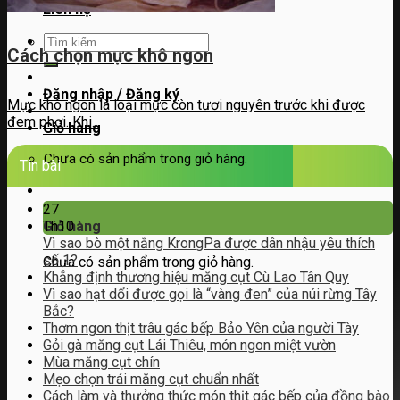
Liên hệ
Tìm
Cách chọn mực khô ngon
kiếm:
Đăng nhập / Đăng ký
Mực khô ngon là loại mực còn tươi nguyên trước khi được
đem phơi. Khi...
Giỏ hàng
Chưa có sản phẩm trong giỏ hàng.
Tin bài
27
Th10
Giỏ hàng
Vì sao bò một nắng KrongPa được dân nhậu yêu thích
số 1?
Chưa có sản phẩm trong giỏ hàng.
Khẳng định thương hiệu măng cụt Cù Lao Tân Quy
Vì sao hạt dổi được gọi là “vàng đen” của núi rừng Tây
Bắc?
Thơm ngon thịt trâu gác bếp Bảo Yên của người Tày
Gỏi gà măng cụt Lái Thiêu, món ngon miệt vườn
Mùa măng cụt chín
Mẹo chọn trái măng cụt chuẩn nhất
Cách làm và thưởng thức món thịt gác bếp của đồng bào