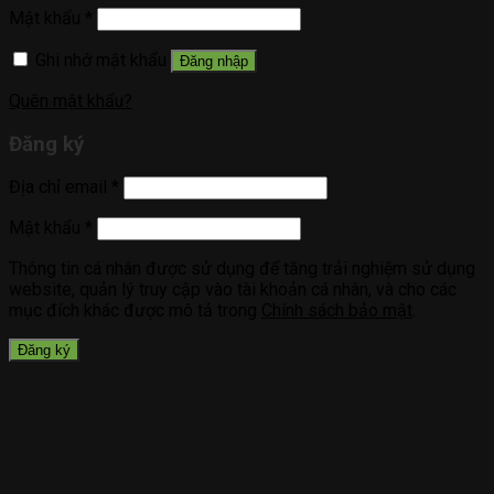
Mật khẩu
*
Ghi nhớ mật khẩu
Đăng nhập
Quên mật khẩu?
Đăng ký
Địa chỉ email
*
Mật khẩu
*
Thông tin cá nhân được sử dụng để tăng trải nghiệm sử dụng
website, quản lý truy cập vào tài khoản cá nhân, và cho các
mục đích khác được mô tả trong
Chính sách bảo mật
.
Đăng ký