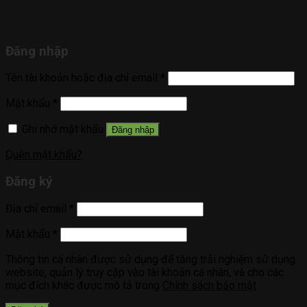
Đăng nhập
Tên tài khoản hoặc địa chỉ email
*
Mật khẩu
*
Ghi nhớ mật khẩu
Đăng nhập
Quên mật khẩu?
Đăng ký
Địa chỉ email
*
Mật khẩu
*
Thông tin cá nhân được sử dụng để tăng trải nghiệm sử dụng
website, quản lý truy cập vào tài khoản cá nhân, và cho các
mục đích khác được mô tả trong
Chính sách bảo mật
.