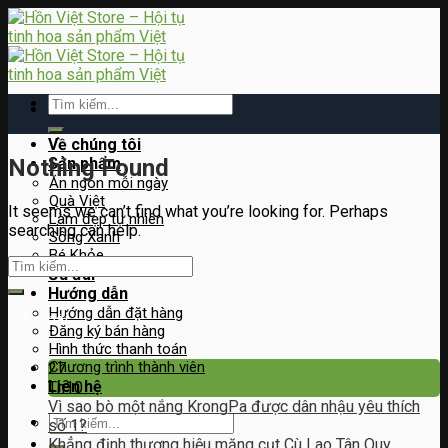
Skip
to
content
Tìm
kiếm:
Về chúng tôi
Nothing Found
Sản phẩm
Ăn ngon mỗi ngày
Quà Việt
It seems we can’t find what you’re looking for. Perhaps
Làm đẹp tự nhiên
searching can help.
Sống Xanh
Bé Khỏe
Ưu đãi
Hướng dẫn
Hướng dẫn đặt hàng
Tin bài
Đăng ký bán hàng
Hình thức thanh toán
Chương trình thành viên
27
Liên hệ
Th10
Vì sao bò một nắng KrongPa được dân nhậu yêu thích
Tìm
số 1?
kiếm:
Khẳng định thương hiệu măng cụt Cù Lao Tân Quy