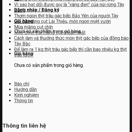
Vì sao hạt dổi được gọi là “vàng đen” của núi rừng Tây
Đăng nhập / Đăng ký
Bắc?
Thơm ngon thịt trâu gác bếp Bảo Yên của người Tày
Giỏ hàng
Gỏi gà măng cụt Lái Thiêu, món ngon miệt vườn
Mùa măng cụt chín
Chưa có sản phẩm trong giỏ hàng.
Mẹo chọn trái măng cụt chuẩn nhất
Cách làm và thưởng thức món thịt gác bếp của đồng bào
Tây Bắc
Để làm ra 1 kg thịt trâu gác bếp thì cần bao nhiêu kg thịt
Giỏ hàng
trâu tươi?
Chưa có sản phẩm trong giỏ hàng.
Danh mục
Báo chí
Hướng dẫn
Kinh nghiệm
Thông tin
Thông tin liên hệ