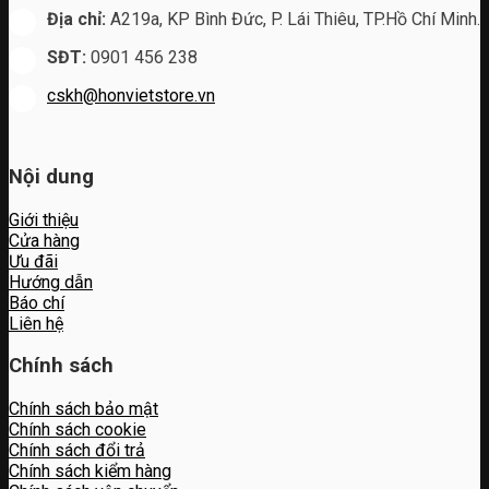
Địa chỉ:
A219a, KP Bình Đức, P. Lái Thiêu, TP.Hồ Chí Minh.
SĐT:
0901 456 238
cskh@honvietstore.vn
Nội dung
Giới thiệu
Cửa hàng
Ưu đãi
Hướng dẫn
Báo chí
Liên hệ
Chính sách
Chính sách bảo mật
Chính sách cookie
Chính sách đổi trả
Chính sách kiểm hàng