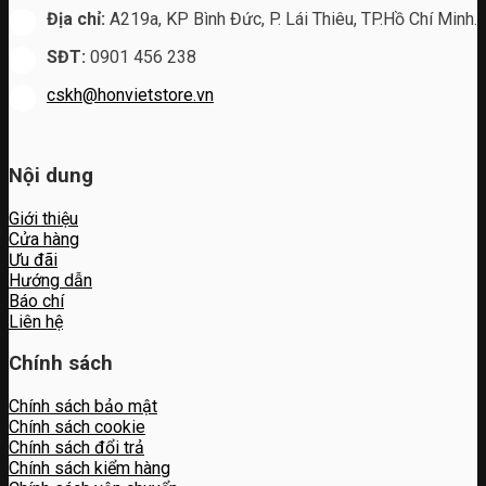
Địa chỉ:
A219a, KP Bình Đức, P. Lái Thiêu, TP.Hồ Chí Minh.
SĐT:
0901 456 238
cskh@honvietstore.vn
Nội dung
Giới thiệu
Cửa hàng
Ưu đãi
Hướng dẫn
Báo chí
Liên hệ
Chính sách
Chính sách bảo mật
Chính sách cookie
Chính sách đổi trả
Chính sách kiểm hàng