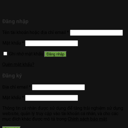
Đăng nhập
Tên tài khoản hoặc địa chỉ email
*
Mật khẩu
*
Ghi nhớ mật khẩu
Đăng nhập
Quên mật khẩu?
Đăng ký
Địa chỉ email
*
Mật khẩu
*
Thông tin cá nhân được sử dụng để tăng trải nghiệm sử dụng
website, quản lý truy cập vào tài khoản cá nhân, và cho các
mục đích khác được mô tả trong
Chính sách bảo mật
.