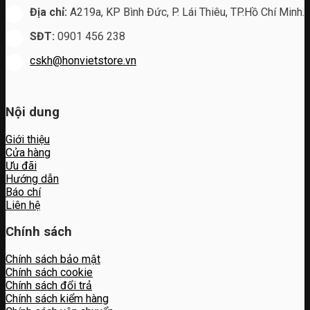
Địa chỉ:
A219a, KP Bình Đức, P. Lái Thiêu, TP.Hồ Chí Minh.
SĐT:
0901 456 238
cskh@honvietstore.vn
Nội dung
Giới thiệu
Cửa hàng
Ưu đãi
Hướng dẫn
Báo chí
Liên hệ
Chính sách
Chính sách bảo mật
Chính sách cookie
Chính sách đổi trả
Chính sách kiểm hàng