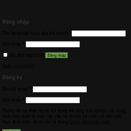
Đăng nhập
Tên tài khoản hoặc địa chỉ email
*
Mật khẩu
*
Ghi nhớ mật khẩu
Đăng nhập
Quên mật khẩu?
Đăng ký
Địa chỉ email
*
Mật khẩu
*
Thông tin cá nhân được sử dụng để tăng trải nghiệm sử dụng
website, quản lý truy cập vào tài khoản cá nhân, và cho các
mục đích khác được mô tả trong
Chính sách bảo mật
.