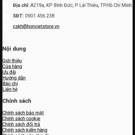
Địa chỉ:
A219a, KP Bình Đức, P. Lái Thiêu, TP.Hồ Chí Minh.
SĐT:
0901 456 238
cskh@honvietstore.vn
Nội dung
Giới thiệu
Cửa hàng
Ưu đãi
Hướng dẫn
Báo chí
Liên hệ
Chính sách
Chính sách bảo mật
Chính sách cookie
Chính sách đổi trả
Chính sách kiểm hàng