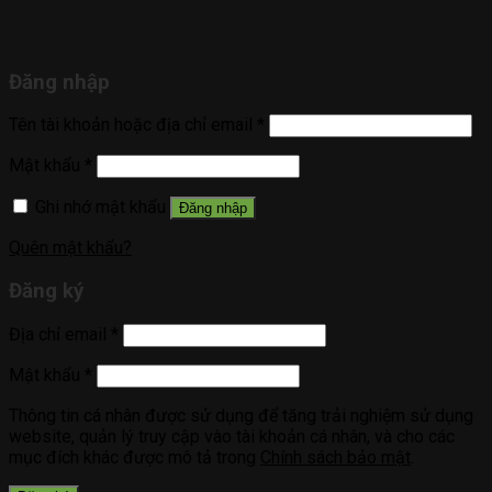
Đăng nhập
Tên tài khoản hoặc địa chỉ email
*
Mật khẩu
*
Ghi nhớ mật khẩu
Đăng nhập
Quên mật khẩu?
Đăng ký
Địa chỉ email
*
Mật khẩu
*
Thông tin cá nhân được sử dụng để tăng trải nghiệm sử dụng
website, quản lý truy cập vào tài khoản cá nhân, và cho các
mục đích khác được mô tả trong
Chính sách bảo mật
.