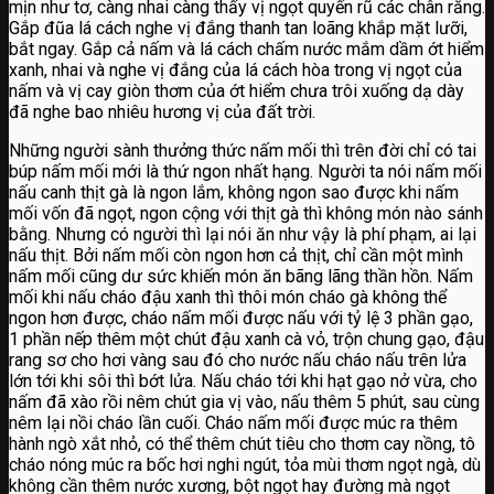
mịn như tơ, càng nhai càng thấy vị ngọt quyến rũ các chân răng.
Gắp đũa lá cách nghe vị đắng thanh tan loãng khắp mặt lưỡi,
bắt ngay. Gắp cả nấm và lá cách chấm nước mắm dầm ớt hiểm
xanh, nhai và nghe vị đắng của lá cách hòa trong vị ngọt của
nấm và vị cay giòn thơm của ớt hiểm chưa trôi xuống dạ dày
đã nghe bao nhiêu hương vị của đất trời.
Những người sành thưởng thức nấm mối thì trên đời chỉ có tai
búp nấm mối mới là thứ ngon nhất hạng. Người ta nói nấm mối
nấu canh thịt gà là ngon lắm, không ngon sao được khi nấm
mối vốn đã ngọt, ngon cộng với thịt gà thì không món nào sánh
bằng. Nhưng có người thì lại nói ăn như vậy là phí phạm, ai lại
nấu thịt. Bởi nấm mối còn ngon hơn cả thịt, chỉ cần một mình
nấm mối cũng dư sức khiến món ăn bãng lãng thần hồn. Nấm
mối khi nấu cháo đậu xanh thì thôi món cháo gà không thể
ngon hơn được, cháo nấm mối được nấu với tỷ lệ 3 phần gạo,
1 phần nếp thêm một chút đậu xanh cà vỏ, trộn chung gạo, đậu
rang sơ cho hơi vàng sau đó cho nước nấu cháo nấu trên lửa
lớn tới khi sôi thì bớt lửa. Nấu cháo tới khi hạt gạo nở vừa, cho
nấm đã xào rồi nêm chút gia vị vào, nấu thêm 5 phút, sau cùng
nêm lại nồi cháo lần cuối. Cháo nấm mối được múc ra thêm
hành ngò xắt nhỏ, có thể thêm chút tiêu cho thơm cay nồng, tô
cháo nóng múc ra bốc hơi nghi ngút, tỏa mùi thơm ngọt ngà, dù
không cần thêm nước xương, bột ngọt hay đường mà ngọt