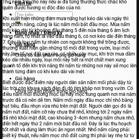
Thứ nấm trời cho này nếu ai đã từng thưởng thức chắc khó
Liên hệ
quên được hương vị độc đáo của nó.
Tìm
Khi xuất hiện những đám mưa nặng hạt kéo dài vài ngày thì
kiếm:
trời chớm nắng, cũng là lúc nấm mối bắt đầu mọc. Mùa nấm
mối kéo dài từ khoảng đầu tháng 5 đến nửa tháng 6 âm lịch
Đăng nhập / Đăng ký
hàng năm, rộ nhất là vào đầu tháng 6, có nơi kéo dài đến tháng
7. Đây là loại nấm tự nhiên con người không thể trồng được,
Giỏ hàng
thường xuất hiện gần những tổ mối đất trong vườn, loại mối
này làm tổ nơi đất cao ráo, có nhiều cây mục, khi trời mua dầm
Chưa có sản phẩm trong giỏ hàng.
kéo dài nhiều ngày, loại mối này tiết ra một chất men xung
quanh tổ đến khi trời nắng thì nấm từ những nơi này sẽ mọc lên
thành từng đám có khi kéo dài vài mét.
Giỏ hàng
Biết được đặc điểm này người dân săn nấm mối phải dậy từ
lúc trời còn khuya xách đèn đi dò tìm khắp nơi trong vườn. Có
Chưa có sản phẩm trong giỏ hàng.
điều nấm mối thường mọc lại hay mọc xung quanh nơi mà năm
trước đã có nên dễ tìm. Nấm mối ngày đầu mọc chỉ nhỏ bằng
hạt tiêu, đầu nhọn vừa nhú trên mặt đất. Người dân gọi đó là
nấm nứt đất, nấm cỡ này chưa thể nhổ, không tới 2 ngày nấm
đã nhô khỏi mặt đất, cao khoảng 3-4cm nhưng nấm chưa nhở,
đến hết ngày thứ 2 nấm mới bắt đầu nở. Đây là lúc thu hoạch
tốt nhất và dùng làm thức ăn ngon nhất. Nhổ nấm cũng phải
biết kỹ thuật, nếu nấm mọc chỗ đất cứng thì phải lay nhẹ từ từ