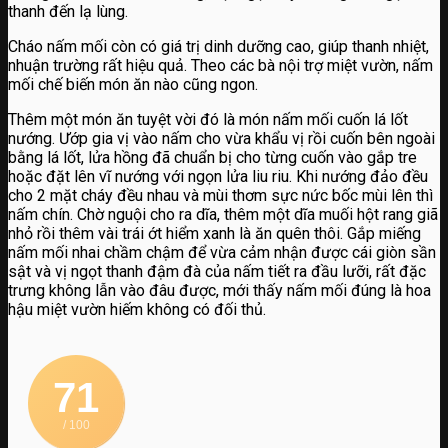
thanh đến lạ lùng.
Cháo nấm mối còn có giá trị dinh dưỡng cao, giúp thanh nhiệt,
nhuận trường rất hiệu quả. Theo các bà nội trợ miệt vườn, nấm
mối chế biến món ăn nào cũng ngon.
Thêm một món ăn tuyệt vời đó là món nấm mối cuốn lá lốt
nướng. Ướp gia vị vào nấm cho vừa khẩu vị rồi cuốn bên ngoài
bằng lá lốt, lửa hồng đã chuẩn bị cho từng cuốn vào gắp tre
hoặc đặt lên vĩ nướng với ngọn lửa liu riu. Khi nướng đảo đều
cho 2 mặt cháy đều nhau và mùi thơm sực nức bốc mùi lên thì
nấm chín. Chờ nguội cho ra dĩa, thêm một dĩa muối hột rang giã
nhỏ rồi thêm vài trái ớt hiểm xanh là ăn quên thôi. Gắp miếng
nấm mối nhai chầm chậm để vừa cảm nhận được cái giòn sần
sật và vị ngọt thanh đậm đà của nấm tiết ra đầu lưỡi, rất đặc
trưng không lẫn vào đâu được, mới thấy nấm mối đúng là hoa
hậu miệt vườn hiếm không có đối thủ.
71
/ 100