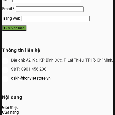
Email
*
Trang web
Thông tin liên hệ
Địa chỉ:
A219a, KP Bình Đức, P. Lái Thiêu, TP.Hồ Chí Minh.
SĐT:
0901 456 238
cskh@honvietstore.vn
Nội dung
Giới thiệu
Cửa hàng