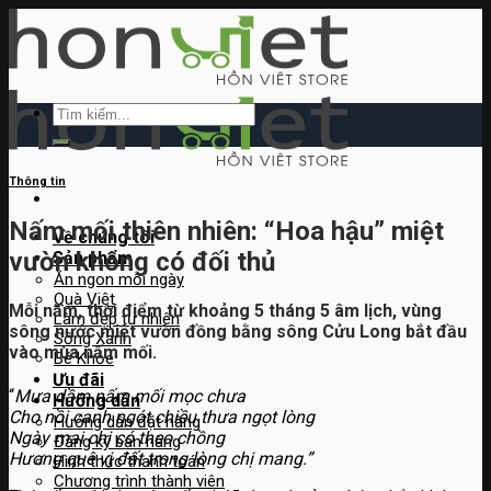
Skip
to
content
Tìm
kiếm:
Thông tin
Nấm mối thiên nhiên: “Hoa hậu” miệt
Về chúng tôi
vườn không có đối thủ
Sản phẩm
Ăn ngon mỗi ngày
Quà Việt
Mỗi năm, thời điểm từ khoảng 5 tháng 5 âm lịch, vùng
Làm đẹp tự nhiên
sông nước miệt vườn đồng bằng sông Cửu Long bắt đầu
Sống Xanh
vào mùa
nấm mối
.
Bé Khỏe
Ưu đãi
“
Mưa dầm nấm mối mọc chưa
Hướng dẫn
Cho nồi canh ngót chiều thưa ngọt lòng
Hướng dẫn đặt hàng
Ngày mai chị có theo chồng
Đăng ký bán hàng
Hương quê vị đất trong lòng chị mang.”
Hình thức thanh toán
Chương trình thành viên