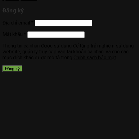
Đăng ký
Địa chỉ email
*
Mật khẩu
*
Thông tin cá nhân được sử dụng để tăng trải nghiệm sử dụng
website, quản lý truy cập vào tài khoản cá nhân, và cho các
mục đích khác được mô tả trong
Chính sách bảo mật
.
Đăng ký