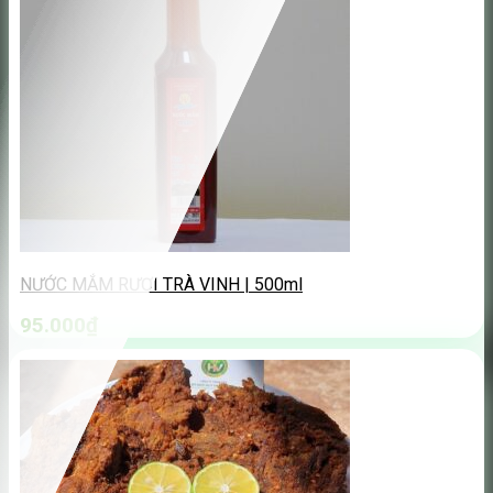
NƯỚC MẮM RƯƠI TRÀ VINH | 500ml
95.000
₫