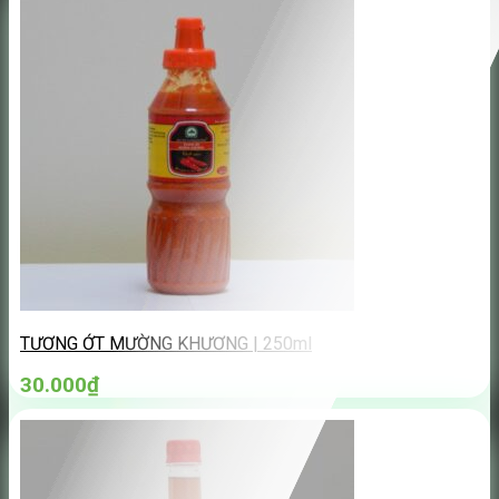
TƯƠNG ỚT MƯỜNG KHƯƠNG | 250ml
30.000
₫