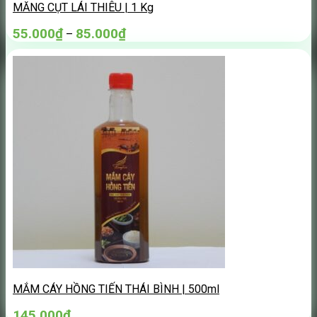
MĂNG CỤT LÁI THIÊU | 1 Kg
55.000
₫
85.000
₫
–
MẮM CÁY HỒNG TIẾN THÁI BÌNH | 500ml
145.000
₫