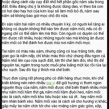
hoặc dùng cành cây cạy đất nhổ hết phần gốc nằm sâu trong
đất. Điều đáng chú ý là không được dùng dao, vì theo bà con
có hơi dao hay hơi của kim loại sẽ làm mối bỏ đi, năm sau
nấm sẽ không bao giờ mọc chỗ đó nữa.
Đi săn nấm hái nấm có nhiều chuyện li kỳ, có người kể rằng ai
không có duyên không thể nào tìm được nấm mối, nếu có đi
ngang chỉ có thể dẫm lên mà thôi. Còn người có duyên có thể
tìm được rất nhiều, hoặc những người nào mà không ăn được
nấm mối có thể đánh hơi được mùi nơi nấm mối mọc.
Tai nấm có màu nâu sậm, nhưng cũng có loại trắng tinh, dân
gian gọi là nấm nếp, chỉ khác màu thôi chứ chúng đều ngon cả.
Nấm nhổ lên cạo rửa sạch đất, lớn thì chẻ làm đôi, nhỏ thì để
nguyên tai, ngâm trong nước muỗi pha loãng một lúc rồi rửa lại
cho sạch. Sau đó tùy ý thích mà chế biến.
Thực đơn cũng rất phong phú có đến hàng chục món, khi chế
biến không nên nêm nhiều
gia vị
để giữ hương vị thơm ngon
nguyên thủy của nấm, nấm mối được chế biến thành nhiều món
như nấm mối hầm thịt gà, nấm mối hầm đuôi heo, nấm mối
xào lá cách, nấm mối kho tiêu hoặc xào sả ớt… hay nấm mối
làm nhân bánh xèo. Nấm mối xào lá cách sẽ cho hương vị khác,
gắp mấy tai nấm chín tới cho vào miệng cảm giác giòn, xốp,